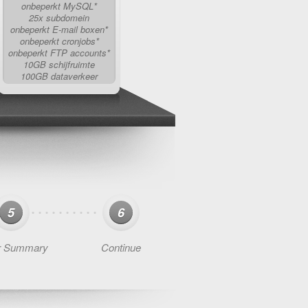
onbeperkt MySQL*
25x subdomein
onbeperkt E-mail boxen*
onbeperkt cronjobs*
onbeperkt FTP accounts*
10GB schijfruimte
100GB dataverkeer
5
6
r Summary
Continue