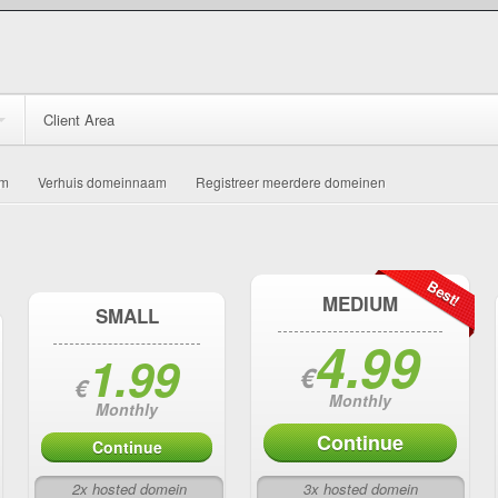
Client Area
am
Verhuis domeinnaam
Registreer meerdere domeinen
Best!
MEDIUM
SMALL
4.99
1.99
€
€
Monthly
Monthly
Continue
Continue
2x hosted domein
3x hosted domein