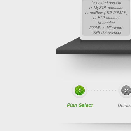
1x hosted domein
1x MySQL database
1x mailbox (POP3/IMAP)
1x FTP account
1x cronjob
200MB schijfruimte
10GB dataverkeer
1
2
Plan Select
Domai