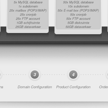
5x MySQL database
50x MySQL database
1x subdomein
10x subdomein
25x mailbox (POP3/IMAP)
50x E-mail box (POP3/IMAP)
25x cronjob
50x cronjob
25x FTP account
50x FTP account
1GB schijfruimte
5GB diskruimte
25GB dataverkeer
50GB dataverkeer
3
4
ns
Domain Configuration
Product Configuration
Orde