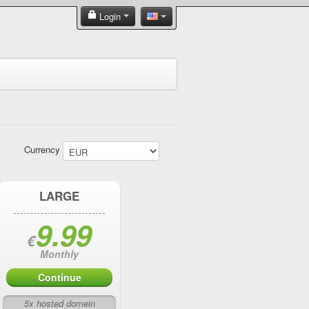
Login
Currency
LARGE
9.99
€
Monthly
Continue
5x hosted domein